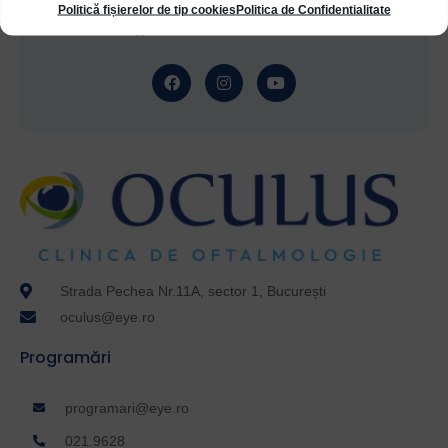
Politică fișierelor de tip cookies
Politica de Confidentialitate
Dr. Cristian Moraru
Strada Pechea Nr.11A, sector 1, București
oculus@eye.ro
Programări
programari@eye.ro
021.9628